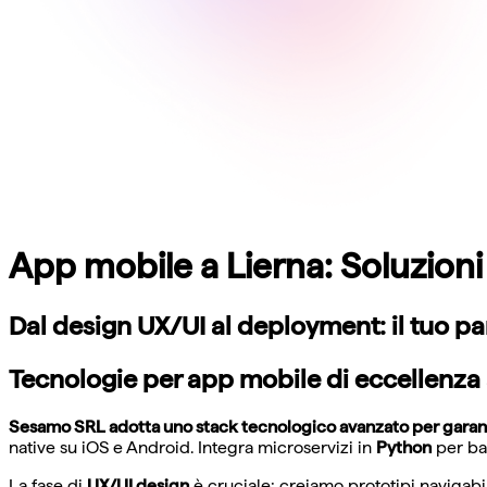
App mobile a Lierna: Soluzion
Dal design UX/UI al deployment: il tuo pa
Tecnologie per app mobile di eccellenza 
Sesamo SRL adotta uno stack tecnologico avanzato per garanti
native su iOS e Android. Integra microservizi in
Python
per bac
La fase di
UX/UI design
è cruciale: creiamo prototipi navigabil