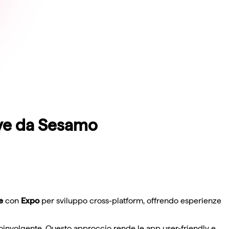
ive da Sesamo
e
con
Expo
per sviluppo cross-platform, offrendo esperienze
e coinvolgente. Questo approccio rende le app user-friendly e