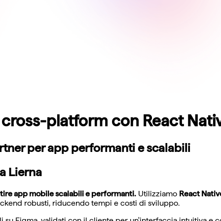
i cross-platform con React Nat
rtner per app performanti e scalabili
a Lierna
re app mobile scalabili e performanti.
Utilizziamo
React Nativ
kend robusti, riducendo tempi e costi di sviluppo.
i su Figma, validati con il cliente per un'interfaccia intuitiva 