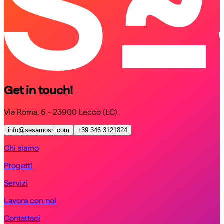
Get in touch!
Via Roma, 6 - 23900 Lecco (LC)
info@sesamosrl.com
+39 346 3121824
Chi siamo
Progetti
Servizi
Lavora con noi
Contattaci