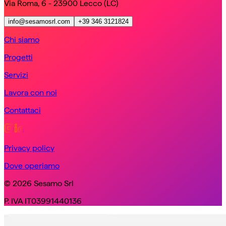
Via Roma, 6 - 23900 Lecco (LC)
info@sesamosrl.com
+39 346 3121824
Chi siamo
Progetti
Servizi
Lavora con noi
Contattaci
Privacy policy
Dove operiamo
© 2026 Sesamo Srl
P. IVA IT03991440136