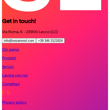
Get in touch!
Via Roma, 6 - 23900 Lecco (LC)
info@sesamosrl.com
+39 346 3121824
Chi siamo
Progetti
Servizi
Lavora con noi
Contattaci
Privacy policy