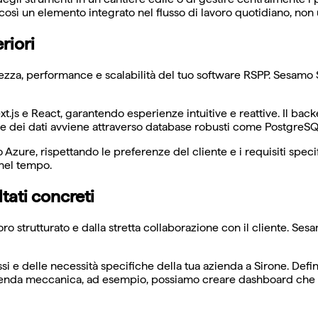
 così un elemento integrato nel flusso di lavoro quotidiano, non 
riori
zza, performance e scalabilità del tuo software RSPP. Sesamo SRL
.js e React, garantendo esperienze intuitive e reattive. Il back
one dei dati avviene attraverso database robusti come PostgreSQ
 Azure, rispettando le preferenze del cliente e i requisiti sp
 nel tempo.
tati concreti
o strutturato e dalla stretta collaborazione con il cliente. S
ssi e delle necessità specifiche della tua azienda a Sirone. Defi
'azienda meccanica, ad esempio, possiamo creare dashboard che 