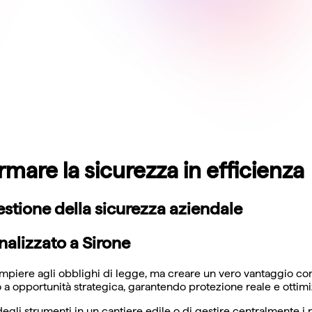
mare la sicurezza in efficienza
estione della sicurezza aziendale
alizzato a Sirone
empiere agli obblighi di legge, ma creare un vero vantaggio co
a opportunità strategica, garantendo protezione reale e ottimi
gli strumenti in un cantiere edile o di gestire centralmente i 