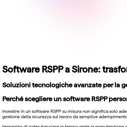
Software RSPP a Sirone: trasfor
Soluzioni tecnologiche avanzate per la g
Perché scegliere un software RSPP person
Investire in un software RSPP su misura non significa solo ad
gestione della sicurezza sul lavoro da semplice adempimento 
Immagina di poter tracciare in tempo reale la manutenzione de