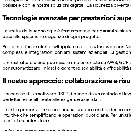
possibile con le nostre soluzioni digitali. La sicurezza diventa
Tecnologie avanzate per prestazioni supe
La scelta delle tecnologie è fondamentale per garantire sicure
base alle specifiche esigenze di ogni progetto.
Per le interfacce utente sviluppiamo applicazioni web con Next
complessi e integrazioni con altri sistemi aziendali. La gesti
L'infrastruttura cloud può essere implementata su AWS, GCP o
per automatizzare i rilasci e garantire scalabilità e affidabilità
Il nostro approccio: collaborazione e risul
Il successo di un software RSPP dipende da un metodo di lavor
perfettamente allineate alle esigenze aziendali.
Il nostro percorso inizia con un'analisi approfondita dei proce
intuitive che semplificano le operazioni quotidiane. Per un
piani di manutenzione.
Le fasi del nostro metodo includono: