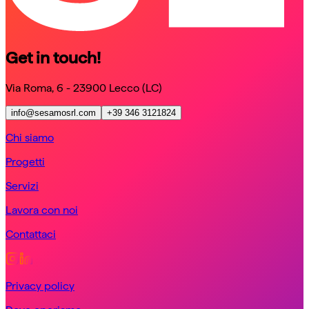
Get in touch!
Via Roma, 6 - 23900 Lecco (LC)
info@sesamosrl.com
+39 346 3121824
Chi siamo
Progetti
Servizi
Lavora con noi
Contattaci
Privacy policy