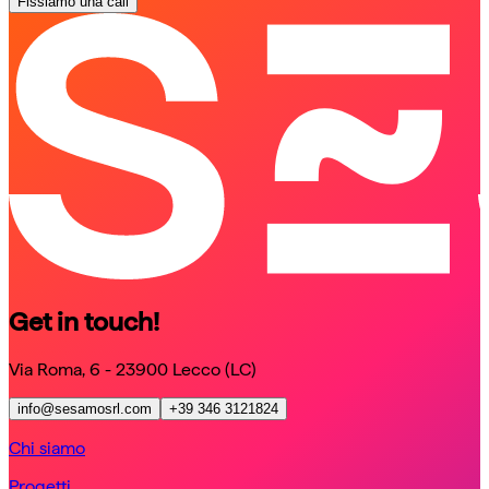
Fissiamo una call
schedule a call
schedule a call
Get in touch!
Via Roma, 6 - 23900 Lecco (LC)
info@sesamosrl.com
+39 346 3121824
Chi siamo
Progetti