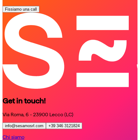
Fissiamo una call
schedule a call
schedule a call
Get in touch!
Via Roma, 6 - 23900 Lecco (LC)
info@sesamosrl.com
+39 346 3121824
Chi siamo