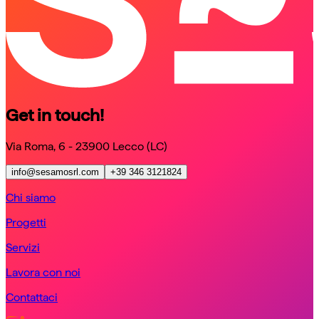
Get in touch!
Via Roma, 6 - 23900 Lecco (LC)
info@sesamosrl.com
+39 346 3121824
Chi siamo
Progetti
Servizi
Lavora con noi
Contattaci