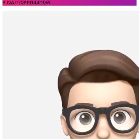
P. IVA IT03991440136