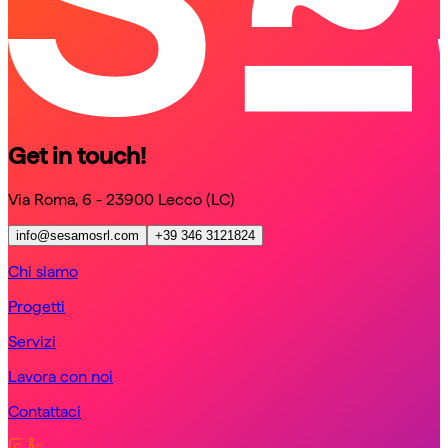
Get in touch!
Via Roma, 6 - 23900 Lecco (LC)
info@sesamosrl.com
+39 346 3121824
Chi siamo
Progetti
Servizi
Lavora con noi
Contattaci