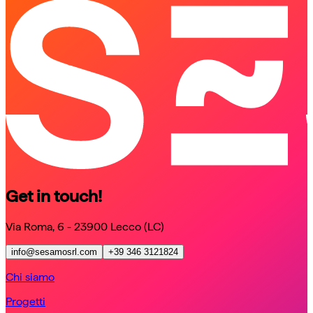
schedule a call
schedule a call
Get in touch!
Via Roma, 6 - 23900 Lecco (LC)
info@sesamosrl.com
+39 346 3121824
Chi siamo
Progetti