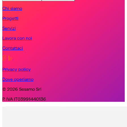
Chi siamo
Progetti
Servizi
Lavora con noi
Contattaci
Privacy policy
Dove operiamo
© 2026 Sesamo Srl
P. IVA IT03991440136