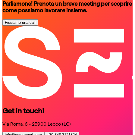
Parliamone! Prenota un breve meeting per scoprire
come possiamo lavorare insieme.
Fissiamo una call
schedule a call
schedule a call
Get in touch!
Via Roma, 6 - 23900 Lecco (LC)
info@sesamosrl.com
+39 346 3121824