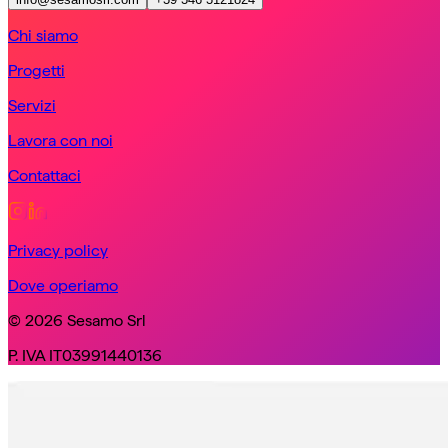
Chi siamo
Progetti
Servizi
Lavora con noi
Contattaci
Privacy policy
Dove operiamo
© 2026 Sesamo Srl
P. IVA IT03991440136