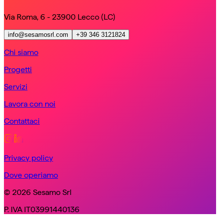
Via Roma, 6 - 23900 Lecco (LC)
info@sesamosrl.com
+39 346 3121824
Chi siamo
Progetti
Servizi
Lavora con noi
Contattaci
Privacy policy
Dove operiamo
© 2026 Sesamo Srl
P. IVA IT03991440136