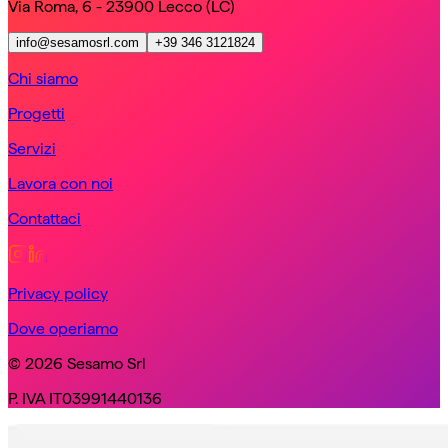
Via Roma, 6 - 23900 Lecco (LC)
info@sesamosrl.com
+39 346 3121824
Chi siamo
Progetti
Servizi
Lavora con noi
Contattaci
Privacy policy
Dove operiamo
© 2026 Sesamo Srl
P. IVA IT03991440136