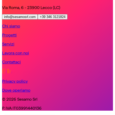
Via Roma, 6 - 23900 Lecco (LC)
info@sesamosrl.com
+39 346 3121824
Chi siamo
Progetti
Servizi
Lavora con noi
Contattaci
Privacy policy
Dove operiamo
© 2026 Sesamo Srl
P. IVA IT03991440136