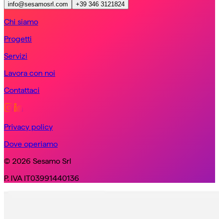
info@sesamosrl.com
+39 346 3121824
Chi siamo
Progetti
Servizi
Lavora con noi
Contattaci
Privacy policy
Dove operiamo
© 2026 Sesamo Srl
P. IVA IT03991440136