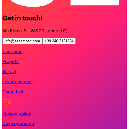
Get in touch!
Via Roma, 6 - 23900 Lecco (LC)
info@sesamosrl.com
+39 346 3121824
Chi siamo
Progetti
Servizi
Lavora con noi
Contattaci
Privacy policy
Dove operiamo