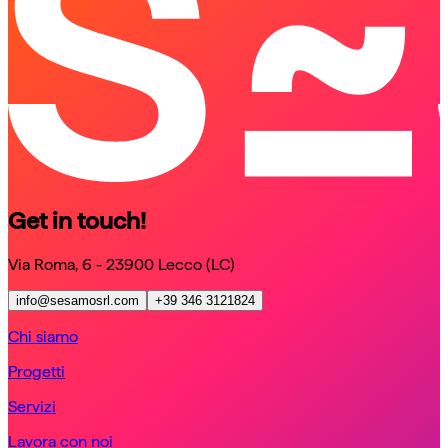
Get in touch!
Via Roma, 6 - 23900 Lecco (LC)
info@sesamosrl.com
+39 346 3121824
Chi siamo
Progetti
Servizi
Lavora con noi