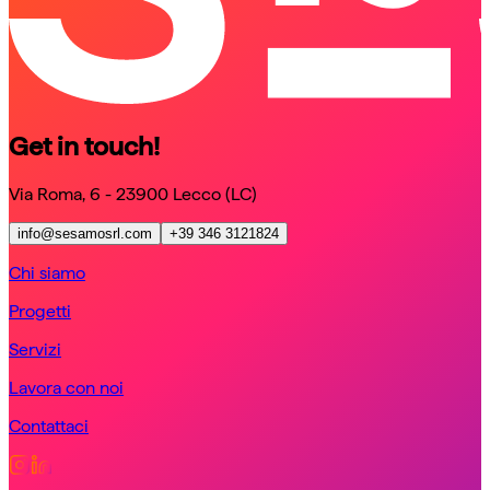
Get in touch!
Via Roma, 6 - 23900 Lecco (LC)
info@sesamosrl.com
+39 346 3121824
Chi siamo
Progetti
Servizi
Lavora con noi
Contattaci