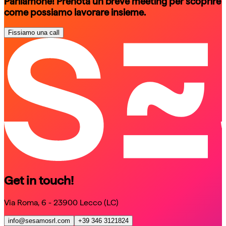
Parliamone! Prenota un breve meeting per scoprire
come possiamo lavorare insieme.
Fissiamo una call
schedule a call
schedule a call
Get in touch!
Via Roma, 6 - 23900 Lecco (LC)
info@sesamosrl.com
+39 346 3121824