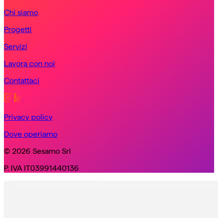
Chi siamo
Progetti
Servizi
Lavora con noi
Contattaci
Privacy policy
Dove operiamo
© 2026 Sesamo Srl
P. IVA IT03991440136