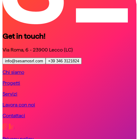
Get in touch!
Via Roma, 6 - 23900 Lecco (LC)
info@sesamosrl.com
+39 346 3121824
Chi siamo
Progetti
Servizi
Lavora con noi
Contattaci
Privacy policy