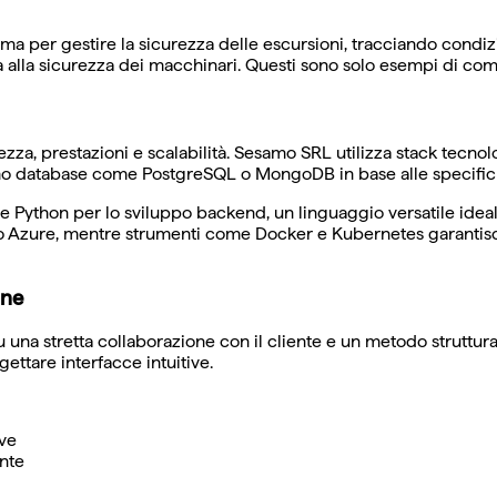
istema per gestire la sicurezza delle escursioni, tracciando con
alla sicurezza dei macchinari. Questi sono solo esempi di come l
zza, prestazioni e scalabilità. Sesamo SRL utilizza stack tecnol
oniamo database come PostgreSQL o MongoDB in base alle specifi
te Python per lo sviluppo backend, un linguaggio versatile ideal
o Azure, mentre strumenti come Docker e Kubernetes garantisc
one
 una stretta collaborazione con il cliente e un metodo struttura
gettare interfacce intuitive.
ive
ente