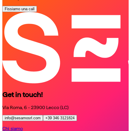
Fissiamo una call
schedule a call
schedule a call
Get in touch!
Via Roma, 6 - 23900 Lecco (LC)
info@sesamosrl.com
+39 346 3121824
Chi siamo