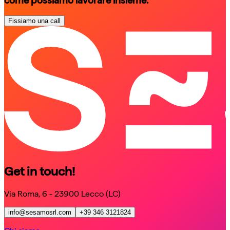
come possiamo lavorare insieme.
Fissiamo una call
schedule a call
schedule a call
Get in touch!
Via Roma, 6 - 23900 Lecco (LC)
info@sesamosrl.com
+39 346 3121824