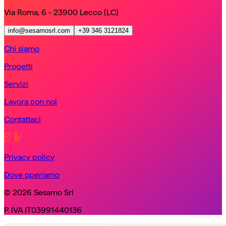
Via Roma, 6 - 23900 Lecco (LC)
info@sesamosrl.com
+39 346 3121824
Chi siamo
Progetti
Servizi
Lavora con noi
Contattaci
Privacy policy
Dove operiamo
© 2026 Sesamo Srl
P. IVA IT03991440136