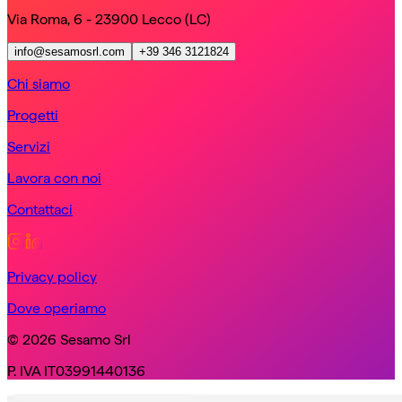
Via Roma, 6 - 23900 Lecco (LC)
info@sesamosrl.com
+39 346 3121824
Chi siamo
Progetti
Servizi
Lavora con noi
Contattaci
Privacy policy
Dove operiamo
© 2026 Sesamo Srl
P. IVA IT03991440136