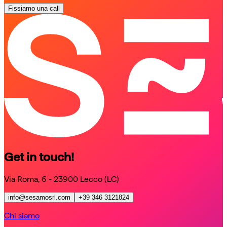
Fissiamo una call
schedule a call
schedule a call
Get in touch!
Via Roma, 6 - 23900 Lecco (LC)
info@sesamosrl.com
+39 346 3121824
Chi siamo