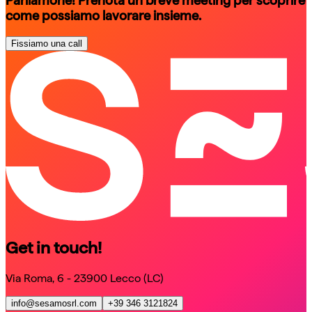
Parliamone! Prenota un breve meeting per scoprire
come possiamo lavorare insieme.
Fissiamo una call
schedule a call
schedule a call
Get in touch!
Via Roma, 6 - 23900 Lecco (LC)
info@sesamosrl.com
+39 346 3121824