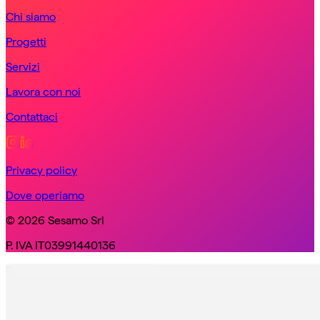
Chi siamo
Progetti
Servizi
Lavora con noi
Contattaci
Privacy policy
Dove operiamo
© 2026 Sesamo Srl
P. IVA IT03991440136