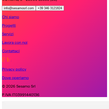
info@sesamosrl.com
+39 346 3121824
Chi siamo
Progetti
Servizi
Lavora con noi
Contattaci
Privacy policy
Dove operiamo
© 2026 Sesamo Srl
P. IVA IT03991440136