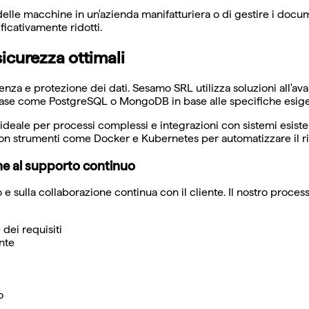
le macchine in un'azienda manifatturiera o di gestire i documen
ficativamente ridotti.
icurezza ottimali
enza e protezione dei dati. Sesamo SRL utilizza soluzioni all'av
tabase come PostgreSQL o MongoDB in base alle specifiche esig
 ideale per processi complessi e integrazioni con sistemi esiste
 strumenti come Docker e Kubernetes per automatizzare il rilas
ne al supporto continuo
e sulla collaborazione continua con il cliente. Il nostro proces
 dei requisiti
nte
o