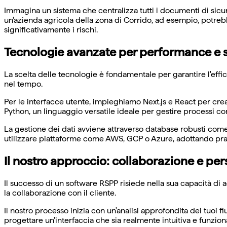
Immagina un sistema che centralizza tutti i documenti di sicu
un'azienda agricola della zona di Corrido, ad esempio, potrebb
significativamente i rischi.
Tecnologie avanzate per performance e s
La scelta delle tecnologie è fondamentale per garantire l'effic
nel tempo.
Per le interfacce utente, impieghiamo Next.js e React per crea
Python, un linguaggio versatile ideale per gestire processi com
La gestione dei dati avviene attraverso database robusti come
utilizzare piattaforme come AWS, GCP o Azure, adottando prat
Il nostro approccio: collaborazione e pe
Il successo di un software RSPP risiede nella sua capacità di
la collaborazione con il cliente.
Il nostro processo inizia con un'analisi approfondita dei tuoi f
progettare un'interfaccia che sia realmente intuitiva e funziona