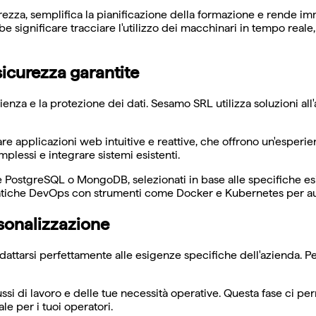
rezza, semplifica la pianificazione della formazione e rende imm
e significare tracciare l'utilizzo dei macchinari in tempo real
icurezza garantite
ienza e la protezione dei dati. Sesamo SRL utilizza soluzioni all
re applicazioni web intuitive e reattive, che offrono un'esperie
plessi e integrare sistemi esistenti.
 PostgreSQL o MongoDB, selezionati in base alle specifiche esi
iche DevOps con strumenti come Docker e Kubernetes per automat
rsonalizzazione
 adattarsi perfettamente alle esigenze specifiche dell'azienda.
lussi di lavoro e delle tue necessità operative. Questa fase ci pe
le per i tuoi operatori.