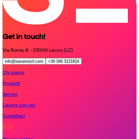
Get in touch!
Via Roma, 6 - 23900 Lecco (LC)
info@sesamosrl.com
+39 346 3121824
Chi siamo
Progetti
Servizi
Lavora con noi
Contattaci