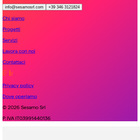
info@sesamosrl.com
+39 346 3121824
Chi siamo
Progetti
Servizi
Lavora con noi
Contattaci
Privacy policy
Dove operiamo
© 2026 Sesamo Srl
P. IVA IT03991440136