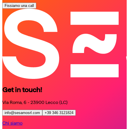
Fissiamo una call
schedule a call
schedule a call
Get in touch!
Via Roma, 6 - 23900 Lecco (LC)
info@sesamosrl.com
+39 346 3121824
Chi siamo