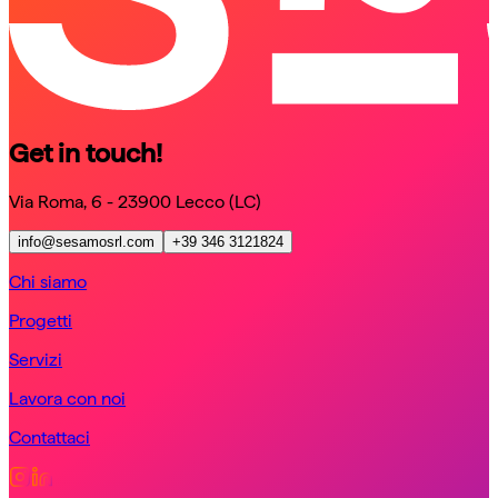
Get in touch!
Via Roma, 6 - 23900 Lecco (LC)
info@sesamosrl.com
+39 346 3121824
Chi siamo
Progetti
Servizi
Lavora con noi
Contattaci