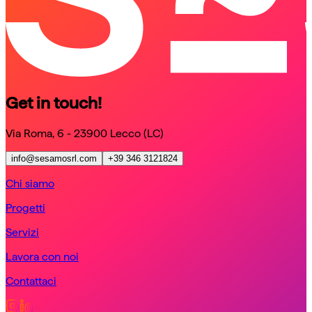
Get in touch!
Via Roma, 6 - 23900 Lecco (LC)
info@sesamosrl.com
+39 346 3121824
Chi siamo
Progetti
Servizi
Lavora con noi
Contattaci