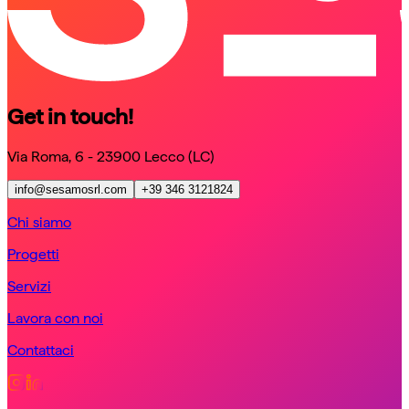
Get in touch!
Via Roma, 6 - 23900 Lecco (LC)
info@sesamosrl.com
+39 346 3121824
Chi siamo
Progetti
Servizi
Lavora con noi
Contattaci