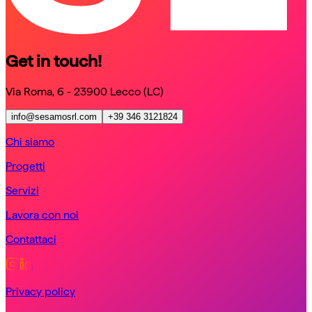
Get in touch!
Via Roma, 6 - 23900 Lecco (LC)
info@sesamosrl.com
+39 346 3121824
Chi siamo
Progetti
Servizi
Lavora con noi
Contattaci
Privacy policy