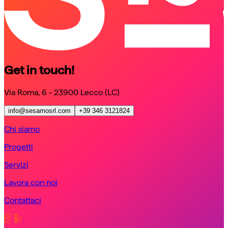
Get in touch!
Via Roma, 6 - 23900 Lecco (LC)
info@sesamosrl.com
+39 346 3121824
Chi siamo
Progetti
Servizi
Lavora con noi
Contattaci