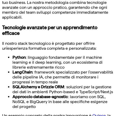
tuo business. La nostra metodologia combina tecnologie
avanzate con un approccio pratico, garantendo che ogni
membro del team sviluppi competenze immediatamente
applicabili.
Tecnologie avanzate per un apprendimento
efficace
Il nostro stack tecnologico è progettato per offrire
un'esperienza formativa completa e personalizzata:
Python
: linguaggio fondamentale per il machine
learning e il deep learning, con un ecosistema di
librerie estremamente ricco
LangChain
: framework specializzato per l'osservabilità
delle pipeline IA, che permette di monitorare i
progressi in tempo reale
SQLAlchemy e Drizzle ORM
: soluzioni per la gestione
dei dati in ambienti Python-based e TypeScript/Next.js
Approccio database-agnostic
: lavoriamo con SQL,
NoSQL e BigQuery in base alle specifiche esigenze
del progetto
Un esempio concreto della nostra innovazione è
Quinoa
, la