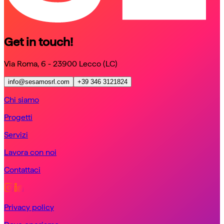
Get in touch!
Via Roma, 6 - 23900 Lecco (LC)
info@sesamosrl.com
+39 346 3121824
Chi siamo
Progetti
Servizi
Lavora con noi
Contattaci
Privacy policy