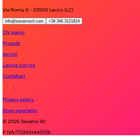
Via Roma, 6 - 23900 Lecco (LC)
info@sesamosrl.com
+39 346 3121824
Chi siamo
Progetti
Servizi
Lavora con noi
Contattaci
Privacy policy
Dove operiamo
© 2026 Sesamo Srl
P. IVA IT03991440136