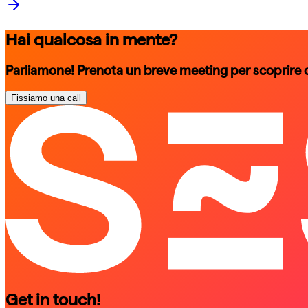
Hai qualcosa in mente?
Parliamone! Prenota un breve meeting per scoprire
Fissiamo una call
schedule a call
schedule a call
Get in touch!