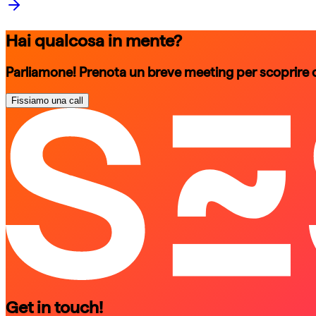
Hai qualcosa in mente?
Parliamone! Prenota un breve meeting per scoprire
Fissiamo una call
schedule a call
schedule a call
Get in touch!