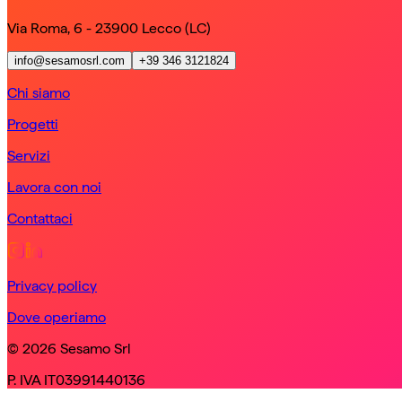
Via Roma, 6 - 23900 Lecco (LC)
info@sesamosrl.com
+39 346 3121824
Chi siamo
Progetti
Servizi
Lavora con noi
Contattaci
Privacy policy
Dove operiamo
© 2026 Sesamo Srl
P. IVA IT03991440136