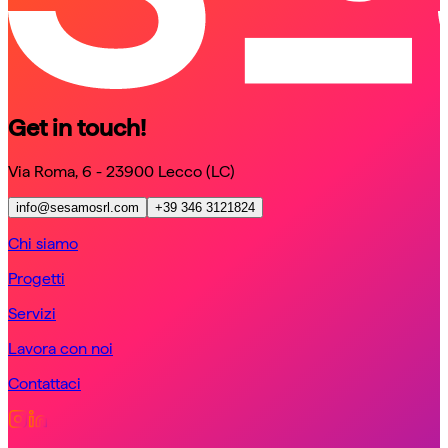
Get in touch!
Via Roma, 6 - 23900 Lecco (LC)
info@sesamosrl.com
+39 346 3121824
Chi siamo
Progetti
Servizi
Lavora con noi
Contattaci