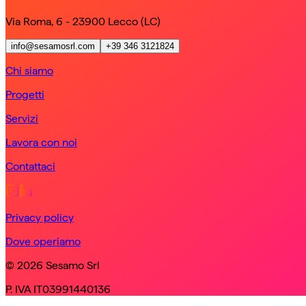
Via Roma, 6 - 23900 Lecco (LC)
info@sesamosrl.com
+39 346 3121824
Chi siamo
Progetti
Servizi
Lavora con noi
Contattaci
Privacy policy
Dove operiamo
© 2026 Sesamo Srl
P. IVA IT03991440136