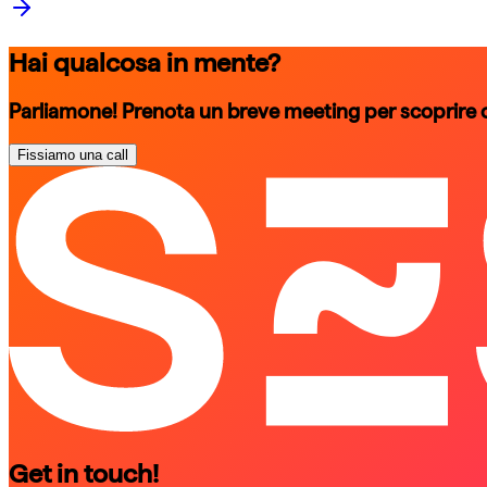
Hai qualcosa in mente?
Parliamone! Prenota un breve meeting per scoprire
Fissiamo una call
schedule a call
schedule a call
Get in touch!