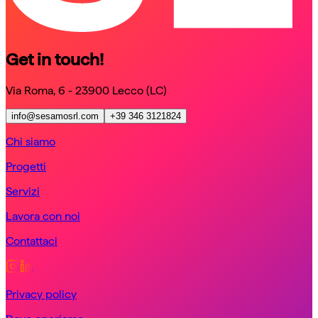
Get in touch!
Via Roma, 6 - 23900 Lecco (LC)
info@sesamosrl.com
+39 346 3121824
Chi siamo
Progetti
Servizi
Lavora con noi
Contattaci
Privacy policy